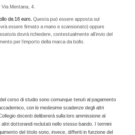
in Via Mentana, 4.
ollo da 16 euro.
Questa può essere apposta sul
ovrà essere firmato a mano e scansionato) oppure
essato/a dovrà richiedere, contestualmente all’invio del
mento per l’importo della marca da bollo.
 del corso di studio sono comunque tenuti al pagamento
no accademico, con le medesime scadenze degli altri
Collegio docenti delibererà sulla loro ammissione al
tri dottorandi reclutati nello stesso bando. I termini
mento del titolo sono, invece, differiti in funzione del