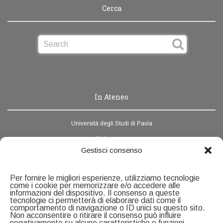
Cerca
In Ateneo
Università degli Studi di Pavia
Unipv.news
Gestisci consenso
Webmail
Rubrica di Ateneo
Per fornire le migliori esperienze, utilizziamo tecnologie
come i cookie per memorizzare e/o accedere alle
informazioni del dispositivo. Il consenso a queste
Contatti
tecnologie ci permetterà di elaborare dati come il
comportamento di navigazione o ID unici su questo sito.
Non acconsentire o ritirare il consenso può influire
negativamente su alcune caratteristiche e funzioni.