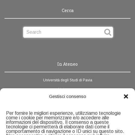
Cerca
In Ateneo
Università degli Studi di Pavia
Unipv.news
Gestisci consenso
Webmail
Rubrica di Ateneo
Per fornire le migliori esperienze, utilizziamo tecnologie
come i cookie per memorizzare e/o accedere alle
informazioni del dispositivo. Il consenso a queste
Contatti
tecnologie ci permetterà di elaborare dati come il
comportamento di navigazione o ID unici su questo sito.