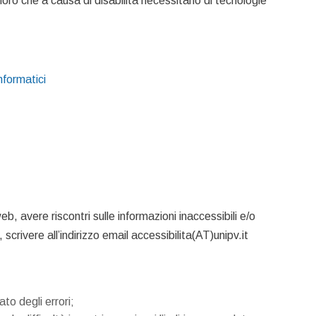
oloro che a causa di disabilità necessitano di tecnologie
nformatici
web, avere riscontri sulle informazioni inaccessibili e/o
crivere all’indirizzo email accessibilita(AT)unipv.it
ato degli errori;