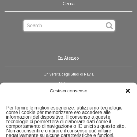
Cerca
In Ateneo
Università degli Studi di Pavia
Unipv.news
Gestisci consenso
Webmail
Rubrica di Ateneo
Per fornire le migliori esperienze, utilizziamo tecnologie
come i cookie per memorizzare e/o accedere alle
informazioni del dispositivo. Il consenso a queste
Contatti
tecnologie ci permetterà di elaborare dati come il
comportamento di navigazione o ID unici su questo sito.
Non acconsentire o ritirare il consenso può influire
negativamente su alcune caratteristiche e funzioni.
Servizio Ricerca e Formazione alla Ricerca