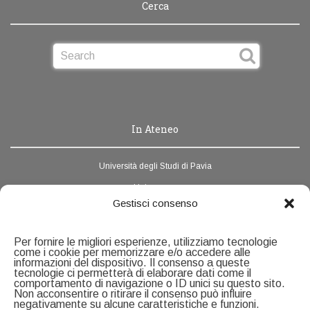
Cerca
In Ateneo
Università degli Studi di Pavia
Unipv.news
Gestisci consenso
Webmail
Rubrica di Ateneo
Per fornire le migliori esperienze, utilizziamo tecnologie
come i cookie per memorizzare e/o accedere alle
informazioni del dispositivo. Il consenso a queste
Contatti
tecnologie ci permetterà di elaborare dati come il
comportamento di navigazione o ID unici su questo sito.
Non acconsentire o ritirare il consenso può influire
negativamente su alcune caratteristiche e funzioni.
Servizio Ricerca e Formazione alla Ricerca