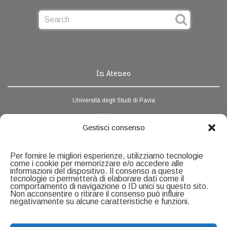
In Ateneo
Università degli Studi di Pavia
Unipv.news
Gestisci consenso
Webmail
Rubrica di Ateneo
Per fornire le migliori esperienze, utilizziamo tecnologie
come i cookie per memorizzare e/o accedere alle
informazioni del dispositivo. Il consenso a queste
Contatti
tecnologie ci permetterà di elaborare dati come il
comportamento di navigazione o ID unici su questo sito.
Non acconsentire o ritirare il consenso può influire
negativamente su alcune caratteristiche e funzioni.
Servizio Ricerca e Formazione alla Ricerca
U.O.C Formazione alla ricerca
Università degli Studi di Pavia