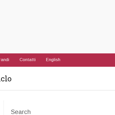
randi
Contatti
English
iclo
Search