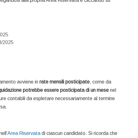
llegandosi alla propria Area Riservata e cliccando su
2025
8/2025
gamento avviene in
rate mensili posticipate
, come da
 liquidazione potrebbe essere posticipata di un mese
nel
ure contabili da espletare necessariamente al termine
rsa.
ell’
Area Riservata
di ciascun candidato. Si ricorda che