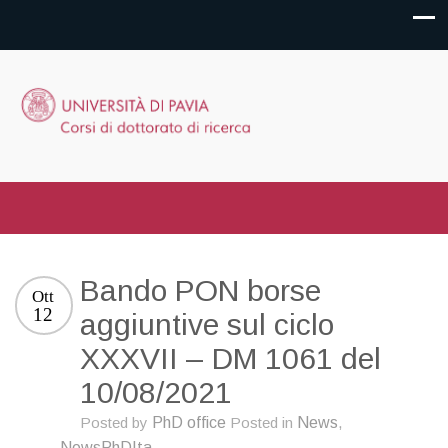
Bando PON borse
Ott
12
aggiuntive sul ciclo
XXXVII – DM 1061 del
10/08/2021
Posted by
PhD office
Posted in
News
,
NewsPhDIta