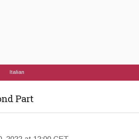
Italian
ond Part
0, 2022 at 12:00 CET