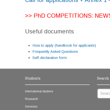
>> PhD COMPETITIONS: NE
Useful documents
How to apply (handbook for applicants)
Frequently Asked Questions
Self-declaration form
Students
Search
International studens
Research
Servicies