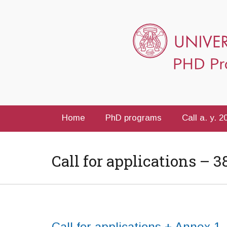
Home
PhD programs
Call a. y. 
Call for applications – 
Call for applications + Annex 1
–