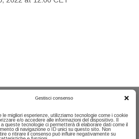
Gestisci consenso
Contacts
e le migliori esperienze, utilizziamo tecnologie come i cookie
Servizio Ricerca e Formazione alla Ricerca
izzare e/o accedere alle informazioni del dispositivo. Il
U.O.C Formazione alla ricerca
a queste tecnologie ci permetterà di elaborare dati come il
Università degli Studi di Pavia
ento di navigazione o ID unici su questo sito. Non
re o ritirare il consenso può influire negativamente su
Via Ferrata, 5 - 27100 Pavia
atteristiche e funzioni.