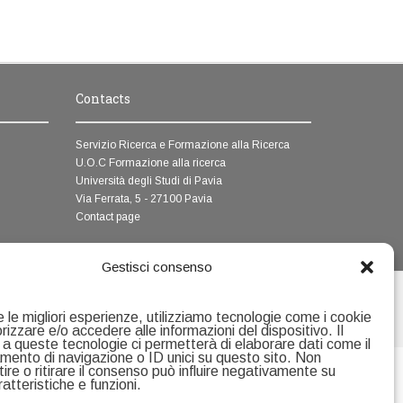
Contacts
Servizio Ricerca e Formazione alla Ricerca
U.O.C Formazione alla ricerca
Università degli Studi di Pavia
Via Ferrata, 5 - 27100 Pavia
Contact page
Gestisci consenso
e le migliori esperienze, utilizziamo tecnologie come i cookie
izzare e/o accedere alle informazioni del dispositivo. Il
a queste tecnologie ci permetterà di elaborare dati come il
ento di navigazione o ID unici su questo sito. Non
re o ritirare il consenso può influire negativamente su
atteristiche e funzioni.