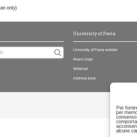
ian only)
University of Pavia
University of Pavia website
News Unipv
Webmail
Address book
Per fornir
per memor
consenso 
comportam
acconsenti
alcune car