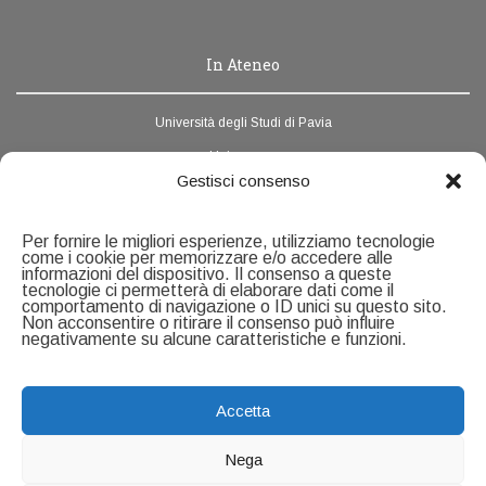
In Ateneo
Università degli Studi di Pavia
Unipv.news
Gestisci consenso
Webmail
Rubrica di Ateneo
Per fornire le migliori esperienze, utilizziamo tecnologie
come i cookie per memorizzare e/o accedere alle
informazioni del dispositivo. Il consenso a queste
Contatti
tecnologie ci permetterà di elaborare dati come il
comportamento di navigazione o ID unici su questo sito.
Non acconsentire o ritirare il consenso può influire
negativamente su alcune caratteristiche e funzioni.
Servizio Ricerca e Formazione alla Ricerca
U.O.C Formazione alla ricerca
Università degli Studi di Pavia
Via Ferrata, 5 - 27100 Pavia
Accetta
Pagina contatti
Accessibilità
Nega